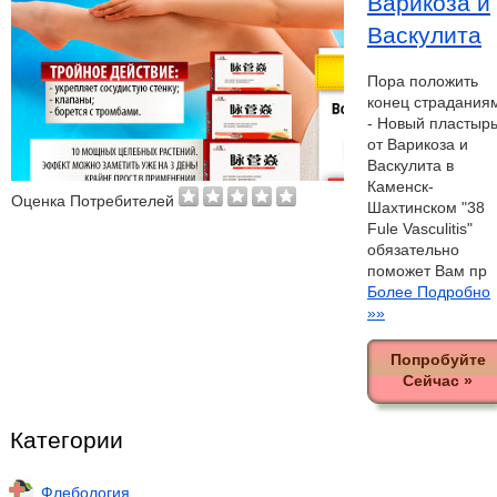
Варикоза и
Васкулита
Пора положить
конец страдания
- Новый пластыр
от Варикоза и
Васкулита в
Каменск-
Оценка Потребителей
Шахтинском "38
Fule Vasculitis"
обязательно
поможет Вам пр
Более Подробно
»»
Попробуйте
Сейчас »
Категории
Флебология