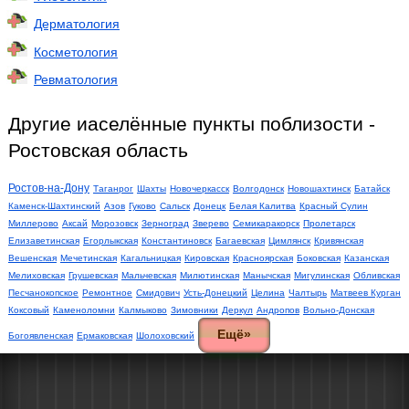
Дерматология
Косметология
Ревматология
Другие иаселённые пункты поблизости -
Ростовская область
Ростов-на-Дону
Таганрог
Шахты
Новочеркасск
Волгодонск
Новошахтинск
Батайск
Каменск-Шахтинский
Азов
Гуково
Сальск
Донецк
Белая Калитва
Красный Сулин
Миллерово
Аксай
Морозовск
Зерноград
Зверево
Семикаракорск
Пролетарск
Елизаветинская
Егорлыкская
Константиновск
Багаевская
Цимлянск
Кривянская
Вешенская
Мечетинская
Кагальницкая
Кировская
Красноярская
Боковская
Казанская
Мелиховская
Грушевская
Мальчевская
Милютинская
Манычская
Мигулинская
Обливская
Песчанокопское
Ремонтное
Смидович
Усть-Донецкий
Целина
Чалтырь
Матвеев Курган
Коксовый
Каменоломни
Калмыково
Зимовники
Деркул
Андропов
Вольно-Донская
Ещё»
Богоявленская
Ермаковская
Шолоховский