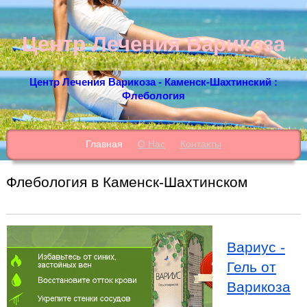
Центр Лечения Варикоза
Центр Лечения Варикоза - Каменск-Шахтинский :
Флебология
Главная
О Нас
Контакты
Флебология в Каменск-Шахтинском
Вариус -
Гель от
Варикоза