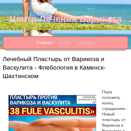
Центр Лечения Варикоза
Главная
О Нас
Контакты
Лечебный Пластырь от Варикоза и
Васкулита - Флебология в Каменск-
Шахтинском
Пора
положить
конец
страданиям -
Новый
пластырь от
Варикоза и
Васкулита в