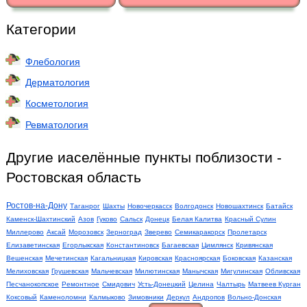
Категории
Флебология
Дерматология
Косметология
Ревматология
Другие иаселённые пункты поблизости -
Ростовская область
Ростов-на-Дону
Таганрог
Шахты
Новочеркасск
Волгодонск
Новошахтинск
Батайск
Каменск-Шахтинский
Азов
Гуково
Сальск
Донецк
Белая Калитва
Красный Сулин
Миллерово
Аксай
Морозовск
Зерноград
Зверево
Семикаракорск
Пролетарск
Елизаветинская
Егорлыкская
Константиновск
Багаевская
Цимлянск
Кривянская
Вешенская
Мечетинская
Кагальницкая
Кировская
Красноярская
Боковская
Казанская
Мелиховская
Грушевская
Мальчевская
Милютинская
Манычская
Мигулинская
Обливская
Песчанокопское
Ремонтное
Смидович
Усть-Донецкий
Целина
Чалтырь
Матвеев Курган
Коксовый
Каменоломни
Калмыково
Зимовники
Деркул
Андропов
Вольно-Донская